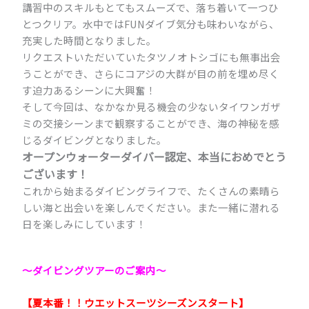
講習中のスキルもとてもスムーズで、落ち着いて一つひ
とつクリア。水中ではFUNダイブ気分も味わいながら、
充実した時間となりました。
リクエストいただいていたタツノオトシゴにも無事出会
うことができ、さらにコアジの大群が目の前を埋め尽く
す迫力あるシーンに大興奮！
そして今回は、なかなか見る機会の少ないタイワンガザ
ミの交接シーンまで観察することができ、海の神秘を感
じるダイビングとなりました。
オープンウォーターダイバー認定、本当におめでとう
ございます！
これから始まるダイビングライフで、たくさんの素晴ら
しい海と出会いを楽しんでください。また一緒に潜れる
日を楽しみにしています！
～ダイビングツアーのご案内
～
【夏本番！！ウエットスーツシーズンスタート】