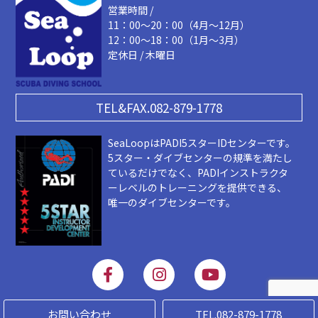
営業時間 /
11：00～20：00（4月～12月）
12：00～18：00（1月～3月）
定休日 / 木曜日
TEL&FAX.082-879-1778
SeaLoopはPADI5スターIDセンターです。
5スター・ダイブセンターの規準を満たし
ているだけでなく、PADIインストラクタ
ーレベルのトレーニングを提供できる、
唯一のダイブセンターです。
F
I
Y
a
n
o
c
s
u
e
t
t
お問い合わせ
TEL.082-879-1778
Copyright 2019 © SEALOOP. ALL Rigts Reserved