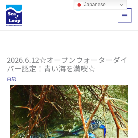
内
メ
Japanese
容
イ
を
ス
ン
キ
ッ
メ
プ
ニ
2026.6.12☆オープンウォーターダイ
ュ
バー認定！青い海を満喫☆
ー
日記