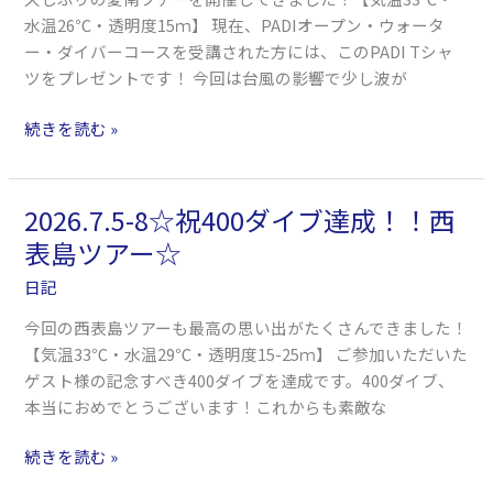
＆
い
水温26℃・透明度15ｍ】 現在、PADIオープン・ウォータ
リ
生
ー・ダイバーコースを受講された方には、このPADI Tシャ
フ
物
ツをプレゼントです！ 今回は台風の影響で少し波が
レ
い
ッ
っ
続きを読む »
シ
ぱ
ュ
い
開
愛
2026.7.5-8☆祝400ダイブ達成！！西
2026.7.5-
催
南
8☆
☆
表島ツアー☆
ツ
祝
ア
日記
400
ー
ダ
今回の西表島ツアーも最高の思い出がたくさんできました！
☆
イ
【気温33℃・水温29℃・透明度15-25ｍ】 ご参加いただいた
ブ
ゲスト様の記念すべき400ダイブを達成です。400ダイブ、
達
本当におめでとうございます！これからも素敵な
成！！
西
続きを読む »
表