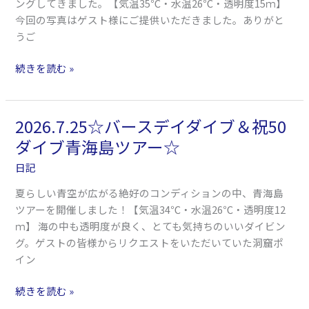
ングしてきました。【気温35℃・水温26℃・透明度15ｍ】
ー
今回の写真はゲスト様にご提供いただきました。ありがと
開
うご
催
☆
続きを読む »
2026.7.25☆バースデイダイブ＆祝50
2026.7.25☆
バ
ダイブ青海島ツアー☆
ー
日記
ス
デ
夏らしい青空が広がる絶好のコンディションの中、青海島
イ
ツアーを開催しました！【気温34℃・水温26℃・透明度12
ダ
ｍ】 海の中も透明度が良く、とても気持ちのいいダイビン
イ
グ。ゲストの皆様からリクエストをいただいていた洞窟ポ
ブ
イン
＆
祝
続きを読む »
50