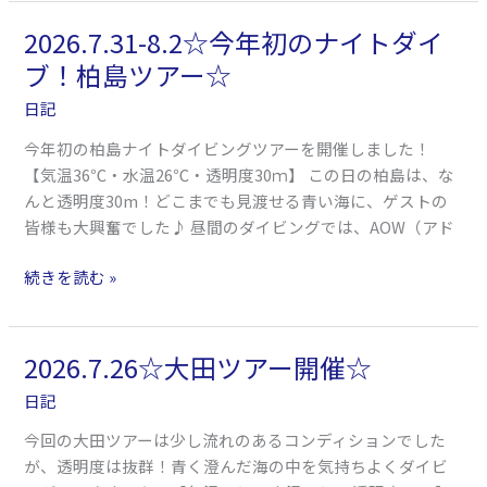
2026.7.31-8.2☆今年初のナイトダイ
2026.7.31-
8.2☆
ブ！柏島ツアー☆
今
日記
年
初
今年初の柏島ナイトダイビングツアーを開催しました！
の
【気温36℃・水温26℃・透明度30ｍ】 この日の柏島は、な
ナ
んと透明度30m！どこまでも見渡せる青い海に、ゲストの
イ
皆様も大興奮でした♪ 昼間のダイビングでは、AOW（アド
ト
ダ
続きを読む »
イ
ブ！
柏
2026.7.26☆大田ツアー開催☆
2026.7.26☆
島
大
日記
ツ
田
ア
今回の大田ツアーは少し流れのあるコンディションでした
ツ
ー
が、透明度は抜群！青く澄んだ海の中を気持ちよくダイビ
ア
☆