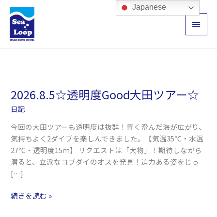
内
メ
Japanese
容
イ
を
ス
ン
キ
ッ
メ
プ
ニ
2026.8.5☆透明度Good大田ツアー☆
2026.8.5☆
ュ
透
日記
明
ー
今回の大田ツアーも透明度は抜群！青く澄んだ海が広がり、
度
気持ちよく2ダイブを楽しんできました。【気温35℃・水温
Good
27℃・透明度15ｍ】 リクエストは「大物」！期待しながら
大
潜ると、立派なコブダイのオスを発見！迫力ある姿をじっ
田
[…]
ツ
ア
続きを読む »
ー
☆