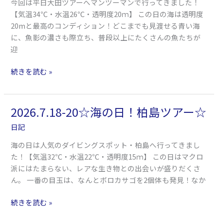
今回は平日大田ツアーへマンツーマンで行ってきました！
群！
【気温34℃・水温26℃・透明度20ｍ】 この日の海は透明度
大
20mと最高のコンディション！どこまでも見渡せる青い海
田
に、魚影の濃さも際立ち、普段以上にたくさんの魚たちが
ツ
迎
ア
ー
続きを読む »
☆
2026.7.18-20☆海の日！柏島ツアー☆
2026.7.18-
20☆
日記
海
海の日は人気のダイビングスポット・柏島へ行ってきまし
の
た！【気温32℃・水温22℃・透明度15ｍ】 この日はマクロ
日！
派にはたまらない、レアな生き物との出会いが盛りだくさ
柏
ん。 一番の目玉は、なんとボロカサゴを2個体も発見！なか
島
ツ
続きを読む »
ア
ー