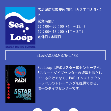
広島県広島市安佐南区川内２丁目３５−２
５
営業時間 /
11：00～20：00（4月～12月）
12：00～18：00（1月～3月）
定休日 / 木曜日
TEL&FAX.082-879-1778
SeaLoopはPADI5スターIDセンターです。
5スター・ダイブセンターの規準を満たし
ているだけでなく、PADIインストラクタ
ーレベルのトレーニングを提供できる、
唯一のダイブセンターです。
F
I
Y