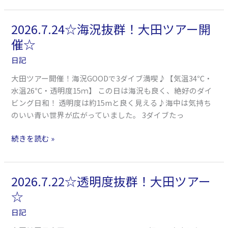
ダ
イ
2026.7.24☆海況抜群！大田ツアー開
2026.7.24☆
ブ
海
催☆
青
況
海
日記
抜
島
群！
大田ツアー開催！海況GOODで3ダイブ満喫♪【気温34℃・
ツ
大
水温26℃・透明度15ｍ】 この日は海況も良く、絶好のダイ
ア
田
ビング日和！ 透明度は約15mと良く見える♪海中は気持ち
ー
ツ
のいい青い世界が広がっていました。 3ダイブたっ
☆
ア
ー
続きを読む »
開
催
☆
2026.7.22☆透明度抜群！大田ツアー
2026.7.22☆
透
☆
明
日記
度
抜