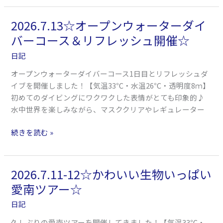
☆
2026.7.13☆オープンウォーターダイ
2026.7.13☆
オ
バーコース＆リフレッシュ開催☆
ー
日記
プ
ン
オープンウォーターダイバーコース1日目とリフレッシュダ
ウ
イブを開催しました！【気温33℃・水温26℃・透明度8ｍ】
ォ
初めてのダイビングにワクワクした表情がとても印象的♪
ー
水中世界を楽しみながら、マスククリアやレギュレーター
タ
ー
続きを読む »
ダ
イ
バ
2026.7.11-12☆かわいい生物いっぱい
2026.7.11-
ー
12☆
愛南ツアー☆
コ
か
ー
日記
わ
ス
い
久しぶりの愛南ツアーを開催してきました！【気温33℃・