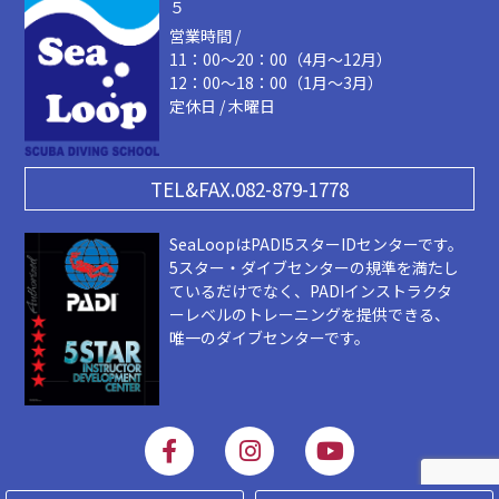
５
営業時間 /
11：00～20：00（4月～12月）
12：00～18：00（1月～3月）
定休日 / 木曜日
TEL&FAX.082-879-1778
SeaLoopはPADI5スターIDセンターです。
5スター・ダイブセンターの規準を満たし
ているだけでなく、PADIインストラクタ
ーレベルのトレーニングを提供できる、
唯一のダイブセンターです。
F
I
Y
a
n
o
c
s
u