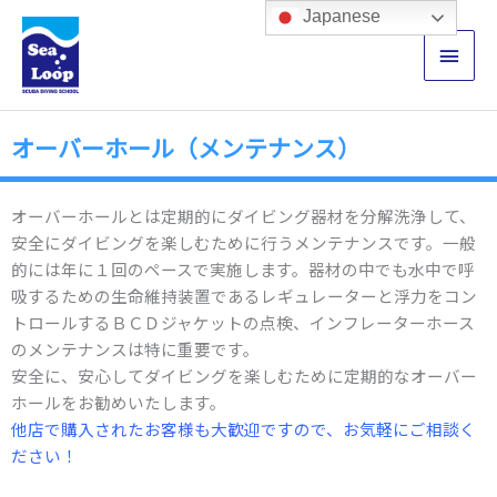
内
メ
Japanese
容
イ
を
ス
ン
キ
オーバーホール（メンテナンス）
ッ
メ
プ
ニ
オーバーホールとは定期的にダイビング器材を分解洗浄して、
ュ
安全にダイビングを楽しむために行うメンテナンスです。一般
的には年に１回のペースで実施します。器材の中でも水中で呼
ー
吸するための生命維持装置であるレギュレーターと浮力をコン
トロールするＢＣＤジャケットの点検、インフレーターホース
のメンテナンスは特に重要です。
安全に、安心してダイビングを楽しむために定期的なオーバー
ホールをお勧めいたします。
他店で購入されたお客様も大歓迎ですので、お気軽にご相談く
ださい！