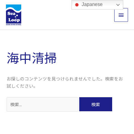
内
メ
Japanese
容
イ
を
ス
ン
キ
検
ッ
メ
索
プ
対
海中清掃
ニ
象:
ュ
ー
お探しのコンテンツを見つけられませんでした。検索をお
試しください。