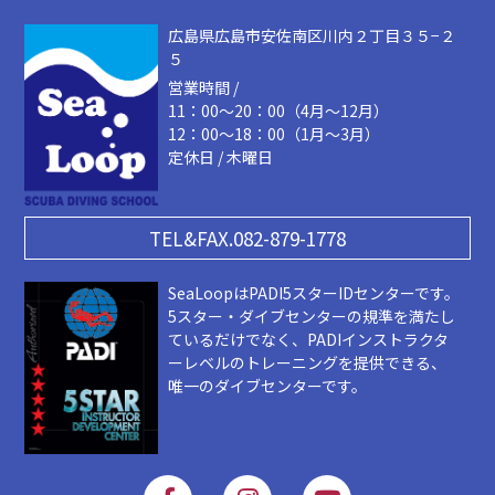
広島県広島市安佐南区川内２丁目３５−２
５
営業時間 /
11：00～20：00（4月～12月）
12：00～18：00（1月～3月）
定休日 / 木曜日
TEL&FAX.082-879-1778
SeaLoopはPADI5スターIDセンターです。
5スター・ダイブセンターの規準を満たし
ているだけでなく、PADIインストラクタ
ーレベルのトレーニングを提供できる、
唯一のダイブセンターです。
F
I
Y