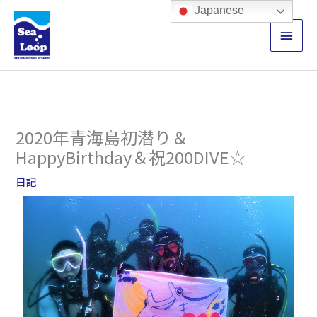
内
メ
Japanese
容
イ
を
ス
ン
キ
ッ
メ
プ
ニ
2020年青海島初潜り＆
ュ
HappyBirthday＆祝200DIVE☆
ー
日記