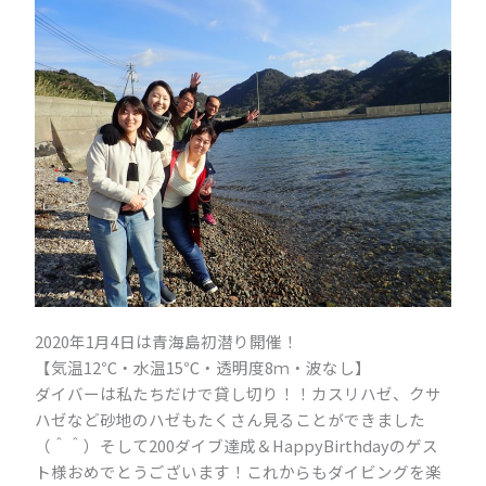
2020年1月4日は青海島初潜り開催！
【気温12℃・水温15℃・透明度8ｍ・波なし】
ダイバーは私たちだけで貸し切り！！カスリハゼ、クサ
ハゼなど砂地のハゼもたくさん見ることができました
（＾＾）そして200ダイブ達成＆HappyBirthdayのゲス
ト様おめでとうございます！これからもダイビングを楽